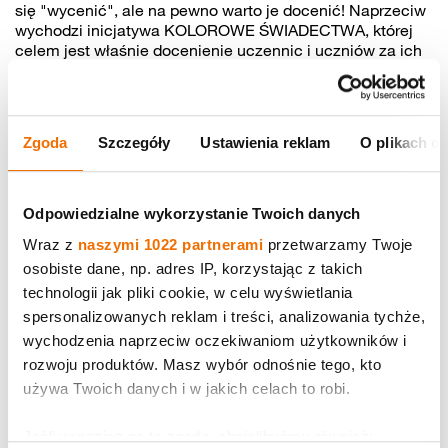
się "wycenić", ale na pewno warto je docenić! Naprzeciw
wychodzi inicjatywa KOLOROWE ŚWIADECTWA, której
celem jest właśnie docenienie uczennic i uczniów za ich
starania, wysiłki i osiągnięcia w różnych dziedzinach, a
nie tylko za wyniki w nauce.
Akcja ma motywować i wspierać mocne strony każdego,
Zgoda
Szczegóły
Ustawienia reklam
O plikach c
zamiast tworzyć niepotrzebną rywalizację lub powodować
niską samoocenę dzieci. Zostaliśmy jej partnerem, bo
wierzymy, że warto doceniać uczniów i uczennice nie
tylko za średnią ocen. Tym bardziej, że szkoła, to nie tylko
Odpowiedzialne wykorzystanie Twoich danych
miejsce, w którym zdobywa się wiedzę, ale też rozwija
Wraz z
naszymi 1022 partnerami
przetwarzamy Twoje
wiele kompetencji społecznych, emocjonalnych i czysto
osobiste dane, np. adres IP, korzystając z takich
praktycznych. Empatia, tolerancja, postawy ekologiczne,
zapał do sportu, sztuki, pracowitość, wrażliwość na
technologii jak pliki cookie, w celu wyświetlania
potrzeby innych, dbanie o sprawy społeczności - za takie
spersonalizowanych reklam i treści, analizowania tychże,
aspekty można docenić dzieci w akcji "Kolorowe
wychodzenia naprzeciw oczekiwaniom użytkowników i
świadectwa", a dostępnych kolorów pasków jest w niej
rozwoju produktów. Masz wybór odnośnie tego, kto
bardzo wiele. Ważne, aby każdy był zauważony i
używa Twoich danych i w jakich celach to robi.
doceniony. I żeby widzieć nie tylko efekty i sukcesy, ale
też STARANIA uczniów i uczennic. I do tego Was
zachęcamy, dołączając do tej kolorowej inicjatywy.
Jeśli wyrazisz na to zgodę, chcielibyśmy również: