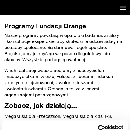
Pomiń
Fundacja
nawigację
Programy Fundacji Orange
Nasze programy powstają w oparciu o badania, analizy
i konsultacje eksperckie, aby skutecznie odpowiadały na
potrzeby społeczne. Są darmowe i ogólnopolskie.
Projektujemy je, myśląc w sposób długofalowy, nie
akcyjny. Wszystkie podlegają ewaluacji.
W ich realizacji współpracujemy z nauczycielami
i nauczycielkami w całej Polsce, z liderami i liderkami
z małych miejscowości, z wolontariuszami
i wolontariuszkami z Orange, a także z innymi
organizacjami pozarządowymi.
Zobacz, jak działają...
MegaMisja dla Przedszkoli, MegaMisja dla klas 1-3,
Lekcja:AI, Pracownie Orange, FabLab powered by Orange
oraz nasi wolontariusze i wolontariuszki…w całym kraju!