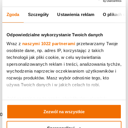
Zgoda
Szczegóły
Ustawienia reklam
O plikach c
Odpowiedzialne wykorzystanie Twoich danych
Wraz z
naszymi 1022 partnerami
przetwarzamy Twoje
osobiste dane, np. adres IP, korzystając z takich
technologii jak pliki cookie, w celu wyświetlania
spersonalizowanych reklam i treści, analizowania tychże,
wychodzenia naprzeciw oczekiwaniom użytkowników i
rozwoju produktów. Masz wybór odnośnie tego, kto
używa Twoich danych i w jakich celach to robi.
Jeśli wyrazisz na to zgodę, chcielibyśmy również:
Gromadzić dane dotyczące Twojej lokalizacji
Zezwól na wszystkie
geograficznej z dokładnością nawet do kilku metrów
0
Identyfikować Twoje urządzenie, aktywnie analizując
charakteryzującego je zbiory danych (fingerprinting,