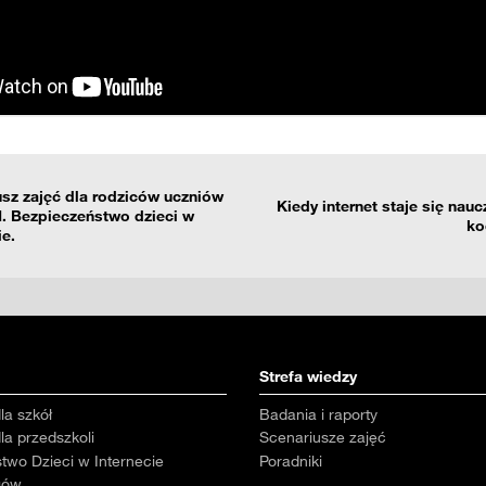
Partnerzy mogą połączyć te informacje z innymi danymi otrzym
nia z ich usług.
usz zajęć dla rodziców uczniów
Kiedy internet staje się nau
III. Bezpieczeństwo dzieci w
ko
ie.
Strefa wiedzy
la szkół
Badania i raporty
la przedszkoli
Scenariusze zajęć
two Dzieci w Internecie
Poradniki
gów