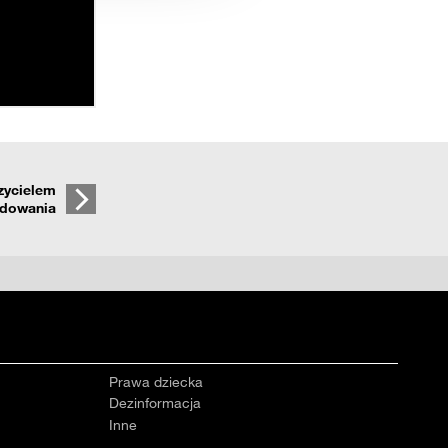
anymi od Ciebie lub
czycielem
dowania
Prawa dziecka
Dezinformacja
Inne