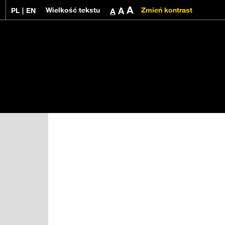
A
A
Wielkość tekstu
Zmień kontrast
asz w ok.
PL
|
EN
1
min.
A
Dla dzieci 7+ lat