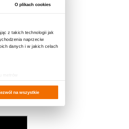
O plikach cookies
ć informacje z
Poznają
ąc z takich technologii jak
 wychodzenia naprzeciw
ch danych i w jakich celach
zbyt dużo
 Jest też
ościach
ku metrów
(fingerprinting, czyli
ezwól na wszystkie
sne preferencje w
sekcji
j chwili.
ołecznościowe i analizować
artnerom społecznościowym,