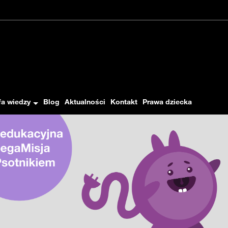
ństwo w internecie i higiena cyfrowa
przeczyt
cja "MegaMisja z Psotnikiem"
fa wiedzy
Blog
Aktualności
Kontakt
Prawa dziecka