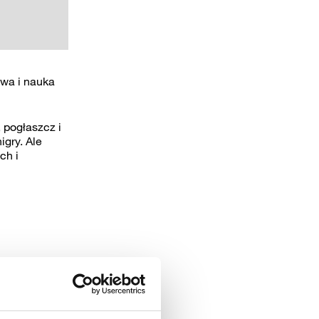
awa i nauka
 pogłaszcz i
igry. Ale
ch i