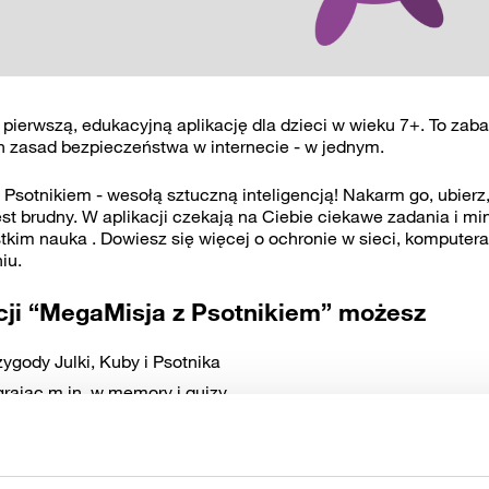
 pierwszą, edukacyjną aplikację dla dzieci w wieku 7+. To zab
h zasad bezpieczeństwa w internecie - w jednym.
 Psotnikiem - wesołą sztuczną inteligencją! Nakarm go, ubierz,
est brudny. W aplikacji czekają na Ciebie ciekawe zadania i min
tkim nauka . Dowiesz się więcej o ochronie w sieci, komputera
iu.
cji “MegaMisja z Psotnikiem” możesz
ygody Julki, Kuby i Psotnika
grając m.in. w memory i quizy
igry
ć cyfrowe zagadki
ia