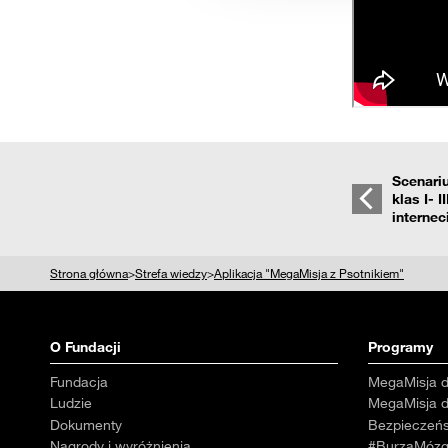
reklamowym i analitycznym. 
uzyskanymi podczas korzysta
Scenari
klas I- 
internec
Strona główna
>
Strefa wiedzy
>
Aplikacja "MegaMisja z Psotnikiem"
O Fundacji
Programy
Fundacja
MegaMisja d
Ludzie
MegaMisja d
Dokumenty
Bezpieczeńs
Nagrody i wyróżnienia
#BurzaMóz