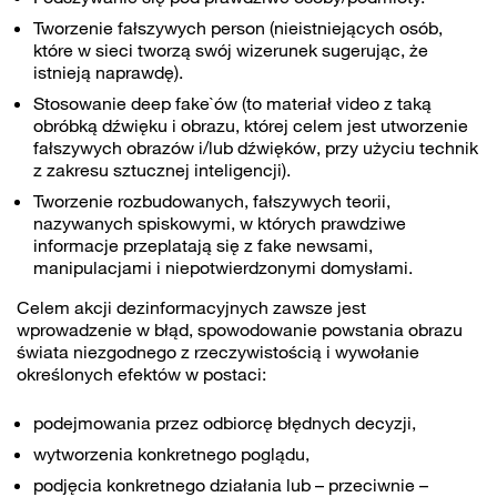
otrzymanymi od Ciebie lub uzyskanymi podczas
Tworzenie fałszywych person (nieistniejących osób,
korzystania z ich usług.
które w sieci tworzą swój wizerunek sugerując, że
istnieją naprawdę).
Stosowanie deep fake`ów (to materiał video z taką
obróbką dźwięku i obrazu, której celem jest utworzenie
fałszywych obrazów i/lub dźwięków, przy użyciu technik
z zakresu sztucznej inteligencji).
Tworzenie rozbudowanych, fałszywych teorii,
nazywanych spiskowymi, w których prawdziwe
informacje przeplatają się z fake newsami,
manipulacjami i niepotwierdzonymi domysłami.
Celem akcji dezinformacyjnych zawsze jest
wprowadzenie w błąd, spowodowanie powstania obrazu
świata niezgodnego z rzeczywistością i wywołanie
określonych efektów w postaci:
podejmowania przez odbiorcę błędnych decyzji,
wytworzenia konkretnego poglądu,
podjęcia konkretnego działania lub – przeciwnie –