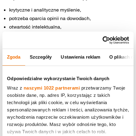
krytyczne i analityczne myślenie,
potrzeba oparcia opinii na dowodach,
otwartość intelektualna,
znajomość mechanizmów dezinformacyjnych.
Wysoka podatność na dezinformację wiąże
się z:
Zgoda
Szczegóły
Ustawienia reklam
O plikach c
dogmatyzmem,
wiarą w zjawiska oparte na iluzji (telepatia, magia etc.),
Odpowiedzialne wykorzystanie Twoich danych
fundamentalizmem religijnym,
Wraz z
naszymi 1022 partnerami
przetwarzamy Twoje
wysokim poziomem nieufności do systemu społeczno-
osobiste dane, np. adres IP, korzystając z takich
politycznego,
technologii jak pliki cookie, w celu wyświetlania
niskim poziomem zaufania do tradycyjnych mediów,
spersonalizowanych reklam i treści, analizowania tychże,
poglądami politycznymi (dotychczasowe badania
wychodzenia naprzeciw oczekiwaniom użytkowników i
wskazują na wyższą podatność
rozwoju produktów. Masz wybór odnośnie tego, kto
wśród osób o poglądach konserwatywnych, ale wymaga
używa Twoich danych i w jakich celach to robi.