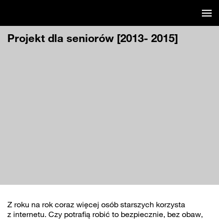
Pomiń
Programy archiwalne
nawigację
Projekt dla seniorów [2013- 2015]
Z roku na rok coraz więcej osób starszych korzysta
z internetu. Czy potrafią robić to bezpiecznie, bez obaw,